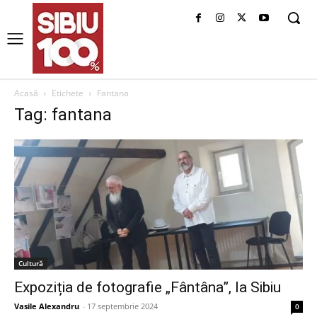
Acasă
Etichete
Fantana
Tag: fantana
Cultură
Expoziția de fotografie „Fântâna”, la Sibiu
Vasile Alexandru
-
17 septembrie 2024
0