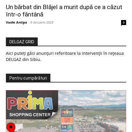
Un bărbat din Blăjel a murit după ce a căzut
într-o fântână
Vasile Antipa
-
8 ianuarie 2023
0
DELGAZ GRID
Aici puteți găsi anunțuri referitoare la intervenții în rețeaua
DELGAZ din Sibiu.
Pentru cumpărături