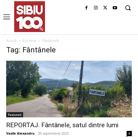
Acasă
Etichete
Fântânele
Tag: Fântânele
Featured
REPORTAJ. Fântânele, satul dintre lumi
Vasile Alexandru
-
30 septembrie 2025
0