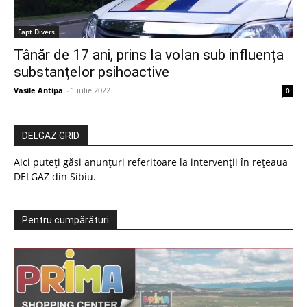
Fapt Divers
Tânăr de 17 ani, prins la volan sub influența
substanțelor psihoactive
Vasile Antipa
-
1 iulie 2022
0
DELGAZ GRID
Aici puteți găsi anunțuri referitoare la intervenții în rețeaua
DELGAZ din Sibiu.
Pentru cumpărături