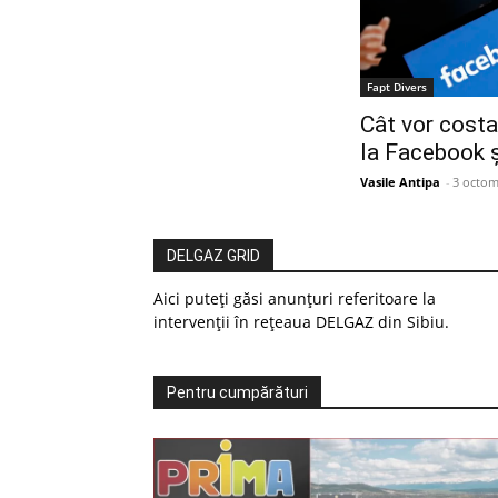
Fapt Divers
Cât vor cost
la Facebook 
Vasile Antipa
-
3 octom
DELGAZ GRID
Aici puteți găsi anunțuri referitoare la
intervenții în rețeaua DELGAZ din Sibiu.
Pentru cumpărături