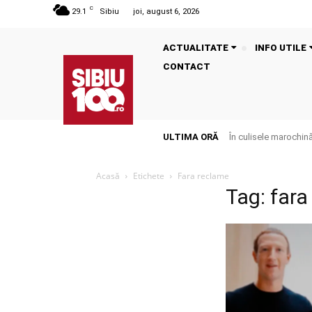
C
29.1
Sibiu
joi, august 6, 2026
ACTUALITATE
INFO UTILE
CONTACT
ULTIMA ORĂ
În culisele marochinăr
Acasă
Etichete
Fara reclame
Tag: fara