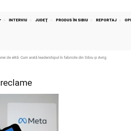
INTERVIU
JUDEŢ
PRODUS ÎN SIBIU
REPORTAJ
OPI
iei de elită. Cum arată leadershipul în fabricile din Sibiu și Avrig
 reclame