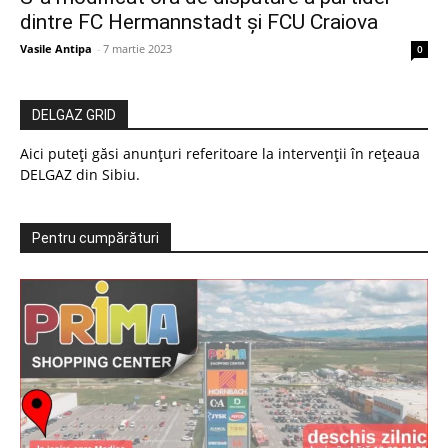
dintre FC Hermannstadt și FCU Craiova
Vasile Antipa
-
7 martie 2023
0
DELGAZ GRID
Aici puteți găsi anunțuri referitoare la intervenții în rețeaua
DELGAZ din Sibiu.
Pentru cumpărături