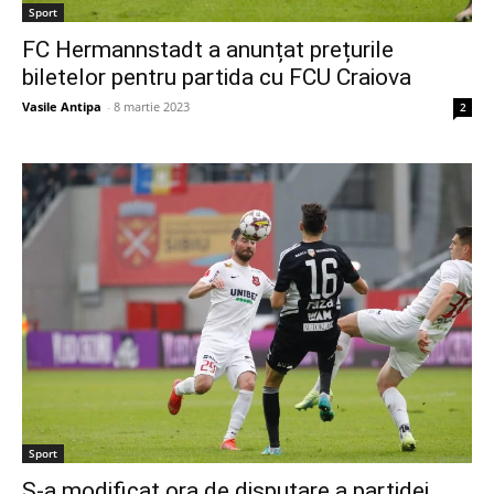
Sport
FC Hermannstadt a anunțat prețurile
biletelor pentru partida cu FCU Craiova
Vasile Antipa
-
8 martie 2023
2
Sport
S-a modificat ora de disputare a partidei