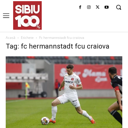
Acasă
Etichete
Fc hermannstadt fcu craiova
Tag: fc hermannstadt fcu craiova