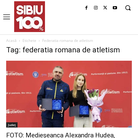
Acasă
Etichete
Federatia romana de atletism
Tag: federatia romana de atletism
Judeţ
FOTO: Medieșeanca Alexandra Hudea,