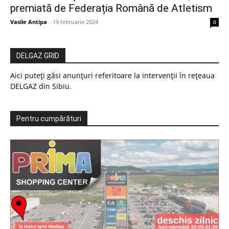
premiată de Federația Română de Atletism
Vasile Antipa
-
19 februarie 2024
0
DELGAZ GRID
Aici puteți găsi anunțuri referitoare la intervenții în rețeaua
DELGAZ din Sibiu.
Pentru cumpărături