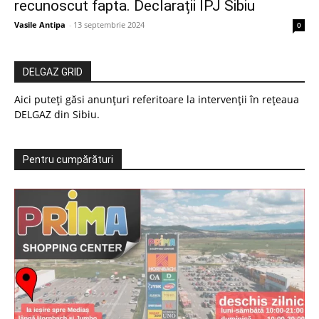
recunoscut fapta. Declarații IPJ Sibiu
Vasile Antipa
-
13 septembrie 2024
0
DELGAZ GRID
Aici puteți găsi anunțuri referitoare la intervenții în rețeaua
DELGAZ din Sibiu.
Pentru cumpărături