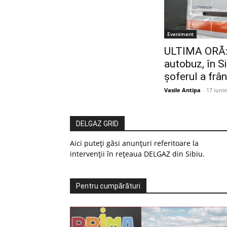
Eveniment
ULTIMA ORĂ: 4
autobuz, în Si
șoferul a frâ
Vasile Antipa
-
17 iuni
DELGAZ GRID
Aici puteți găsi anunțuri referitoare la
intervenții în rețeaua DELGAZ din Sibiu.
Pentru cumpărături