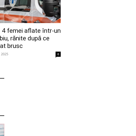
 femei aflate într-un
biu, rănite după ce
nat brusc
e 2025
0