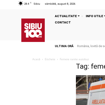
C
28.4
Sibiu
sâmbătă, august 8, 2026
ACTUALITATE
INFO UTILE
CONTACT
ULTIMA ORĂ
România, lovită de s
Acasă
Etichete
Femeie ranite autobuz
Tag: feme