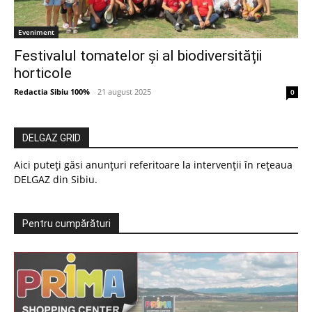
Eveniment
Festivalul tomatelor și al biodiversității
horticole
Redactia Sibiu 100%
-
21 august 2025
0
DELGAZ GRID
Aici puteți găsi anunțuri referitoare la intervenții în rețeaua
DELGAZ din Sibiu.
Pentru cumpărături