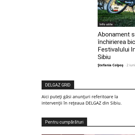
Info utile
Abonament sp
închirierea bi
Festivalului 
Sibiu
Ștefania Colpoș
-
2 iun
DELGAZ GRID
Aici puteți găsi anunțuri referitoare la
intervenții în rețeaua DELGAZ din Sibiu.
Pentru cumpărături