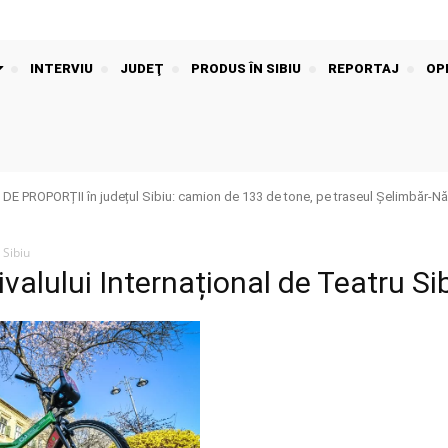
INTERVIU
JUDEŢ
PRODUS ÎN SIBIU
REPORTAJ
OPI
 DE PROPORȚII în județul Sibiu: camion de 133 de tone, pe traseul Șelimbăr-N
 Sibiu
ivalului Internațional de Teatru Si