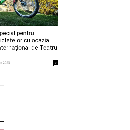
ecial pentru
cicletelor cu ocazia
Internațional de Teatru
ie 2023
0