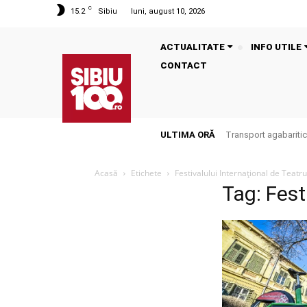
C
15.2
Sibiu
luni, august 10, 2026
ACTUALITATE
INFO UTILE
CONTACT
ULTIMA ORĂ
Transport agabaritic
Acasă
Etichete
Festivalului Internațional de Teatru
Tag: Fest