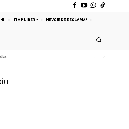
NII
TIMP LIBER
NEVOIE DE RECLAMĂ?
ădlac
biu