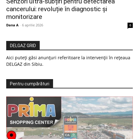
Senzori ultra-subțiri pentru detectarea
cancerului: revoluție în diagnostic și
monitorizare
Dana A
-
6 aprilie 2026
0
DELGAZ GRID
Aici puteți găsi anunțuri referitoare la intervenții în rețeaua
DELGAZ din Sibiu.
Pentru cumpărături