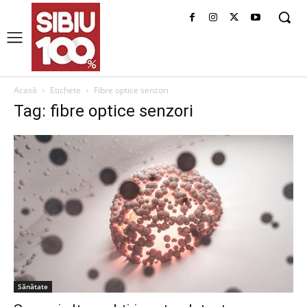
Acasă
Etichete
Fibre optice senzori
Tag: fibre optice senzori
Sănătate