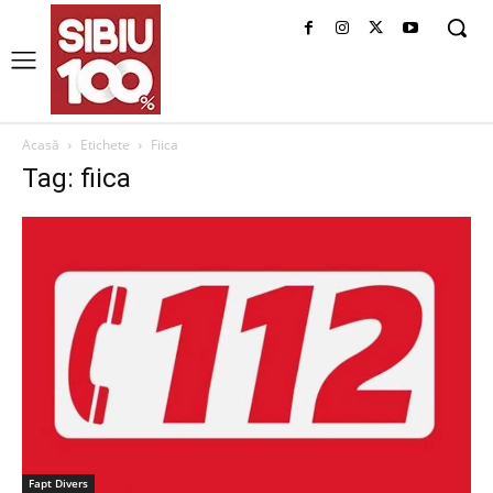
Acasă
Etichete
Fiica
Tag: fiica
Fapt Divers