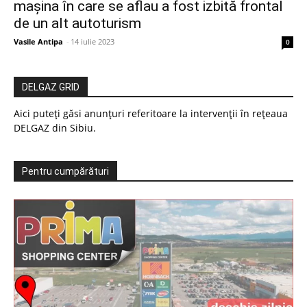
mașina în care se aflau a fost izbită frontal
de un alt autoturism
Vasile Antipa
-
14 iulie 2023
0
DELGAZ GRID
Aici puteți găsi anunțuri referitoare la intervenții în rețeaua
DELGAZ din Sibiu.
Pentru cumpărături