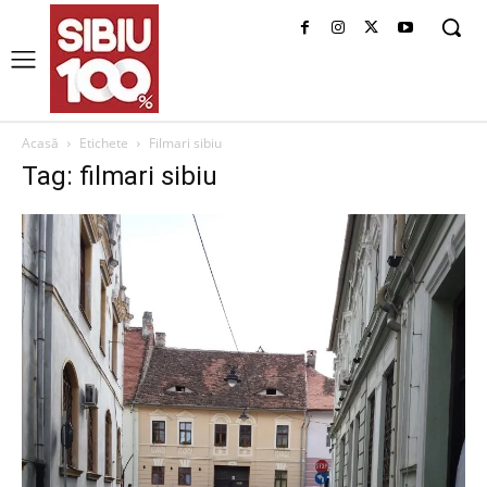
Acasă
Etichete
Filmari sibiu
Tag: filmari sibiu