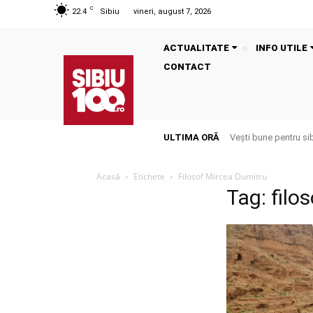
C
22.4
Sibiu
vineri, august 7, 2026
ACTUALITATE
INFO UTILE
CONTACT
ULTIMA ORĂ
Vești bune pentru si
Acasă
Etichete
Filosof Mircea Dumitru
Tag: filo