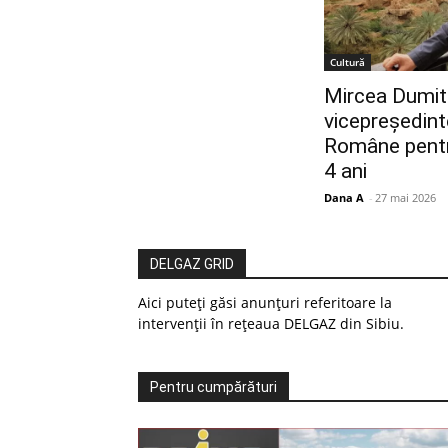
Cultură
Mircea Dumitr
vicepreședint
Române pentr
4 ani
Dana A
-
27 mai 2026
DELGAZ GRID
Aici puteți găsi anunțuri referitoare la
intervenții în rețeaua DELGAZ din Sibiu.
Pentru cumpărături