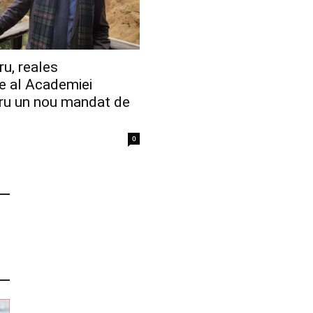
u, reales
e al Academiei
u un nou mandat de
0