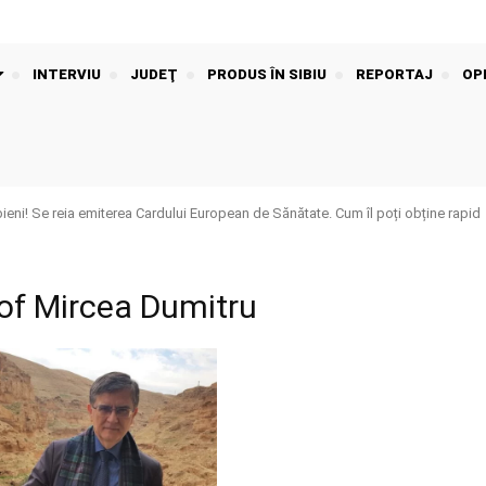
INTERVIU
JUDEŢ
PRODUS ÎN SIBIU
REPORTAJ
OPI
bieni! Se reia emiterea Cardului European de Sănătate. Cum îl poți obține rapid
sof Mircea Dumitru