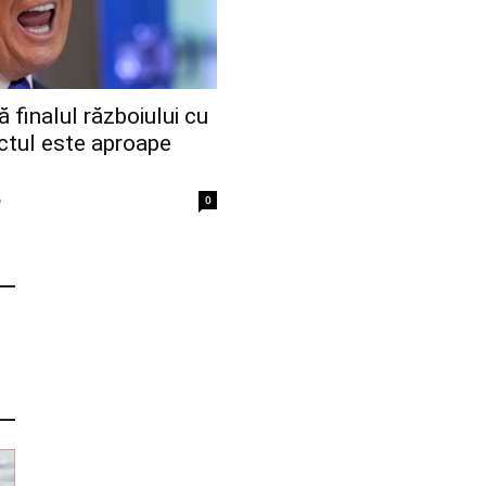
finalul războiului cu
ictul este aproape
6
0