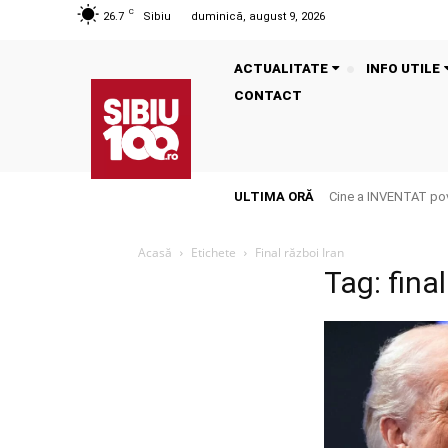
C
26.7
Sibiu
duminică, august 9, 2026
ACTUALITATE
INFO UTILE
CONTACT
ULTIMA ORĂ
Cine a INVENTAT pove
Acasă
Etichete
Final război Iran
Tag: final