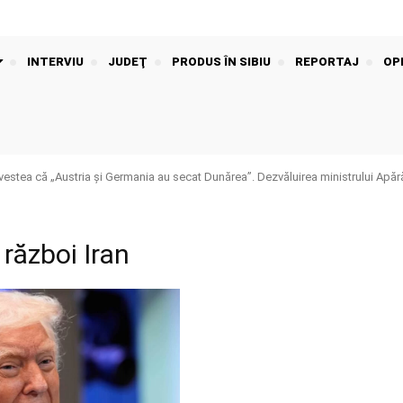
INTERVIU
JUDEŢ
PRODUS ÎN SIBIU
REPORTAJ
OPI
stea că „Austria și Germania au secat Dunărea”. Dezvăluirea ministrului Apără
 război Iran