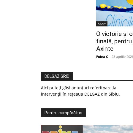
Sport
O victorie și 
finală, pentru
Axinte
Fulea G
-
23 aprilie 202
DELGAZ GRID
Aici puteți găsi anunțuri referitoare la
intervenții în rețeaua DELGAZ din Sibiu.
Pentru cumpărături