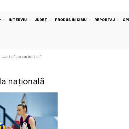
INTERVIU
JUDEŢ
PRODUS ÎN SIBIU
REPORTAJ
OPI
 „Un tată pentru toți tații”
la națională