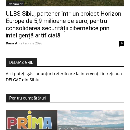
Eveniment
ULBS Sibiu, partener într-un proiect Horizon
Europe de 5,9 milioane de euro, pentru
consolidarea securității cibernetice prin
inteligență artificială
Dana A
-
27 aprilie 2026
0
DELGAZ GRID
Aici puteți găsi anunțuri referitoare la intervenții în rețeaua
DELGAZ din Sibiu.
Pentru cumpărături