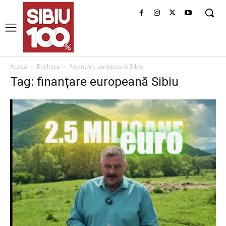
Acasă
Etichete
Finanțare europeană Sibiu
Tag: finanțare europeană Sibiu