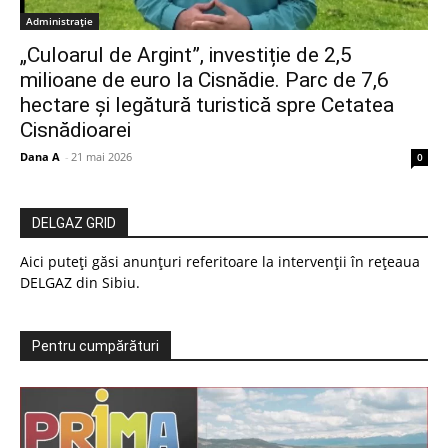
Administrație
„Culoarul de Argint”, investiție de 2,5
milioane de euro la Cisnădie. Parc de 7,6
hectare și legătură turistică spre Cetatea
Cisnădioarei
Dana A
-
21 mai 2026
0
DELGAZ GRID
Aici puteți găsi anunțuri referitoare la intervenții în rețeaua
DELGAZ din Sibiu.
Pentru cumpărături