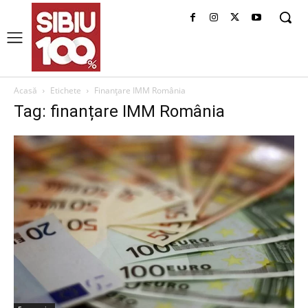
Acasă
Etichete
Finanțare IMM România
Tag: finanțare IMM România