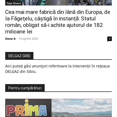
Fapt Divers
Cea mai mare fabrică din lână din Europa, de
la Făgețelu, câștigă în instanță: Statul
român, obligat să-i achite ajutorul de 182
milioane lei
Dana A
-
14 aprilie 2026
0
DELGAZ GRID
Aici puteți găsi anunțuri referitoare la intervenții în rețeaua
DELGAZ din Sibiu.
Pentru cumpărături