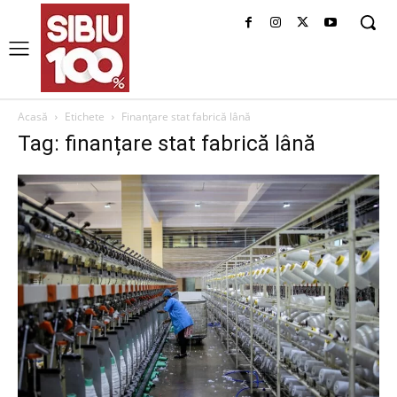
Acasă
Etichete
Finanțare stat fabrică lână
Tag: finanțare stat fabrică lână