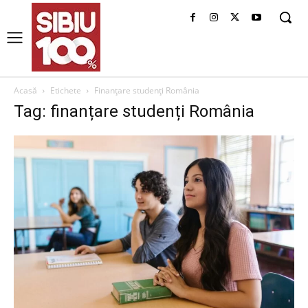
Acasă
Etichete
Finanțare studenți România
Tag: finanțare studenți România