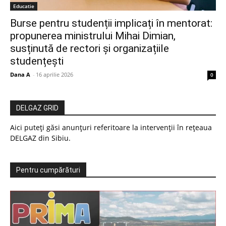
Educatie
Burse pentru studenții implicați în mentorat:
propunerea ministrului Mihai Dimian,
susținută de rectori și organizațiile
studențești
Dana A
-
16 aprilie 2026
0
DELGAZ GRID
Aici puteți găsi anunțuri referitoare la intervenții în rețeaua
DELGAZ din Sibiu.
Pentru cumpărături