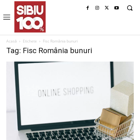
Acasă
Etichete
Fisc România bunuri
Tag: Fisc România bunuri