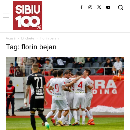
Acasă
Etichete
Florin bejan
Tag: florin bejan