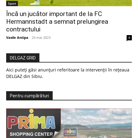
Sport
Încă un jucător important de la FC
Hermannstadt a semnat prelungirea
contractului
Vasile Antipa
-
24 mai 2023
0
DELGAZ GRID
Aici puteți găsi anunțuri referitoare la intervenții în rețeaua
DELGAZ din Sibiu.
Pentru cumpărături