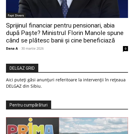
Fapt Divers
Sprijinul financiar pentru pensionari, abia
după Paște? Ministrul Florin Manole spune
când se plătesc banii și cine beneficiază
Dana A
-
30 martie 2026
0
DELGAZ GRID
Aici puteți găsi anunțuri referitoare la intervenții în rețeaua
DELGAZ din Sibiu.
Pentru cumpărături