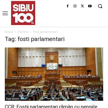
Acasă
Etichete
Fosti parlamentari
Tag: fosti parlamentari
Fapt Divers
CCR: Foștii parlamentari rămân cu pensiile