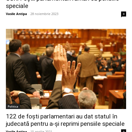
speciale
Vasile Antipa
-
28 noiembrie 2023
0
Politica
122 de foști parlamentari au dat statul în
judecată pentru a-și reprimi pensiile speciale
Vasile Antipa
-
15 aprilie 2021
0