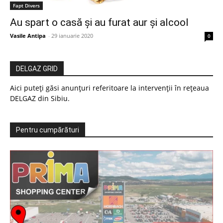
Fapt Divers
Au spart o casă și au furat aur și alcool
Vasile Antipa
-
29 ianuarie 2020
0
DELGAZ GRID
Aici puteți găsi anunțuri referitoare la intervenții în rețeaua
DELGAZ din Sibiu.
Pentru cumpărături