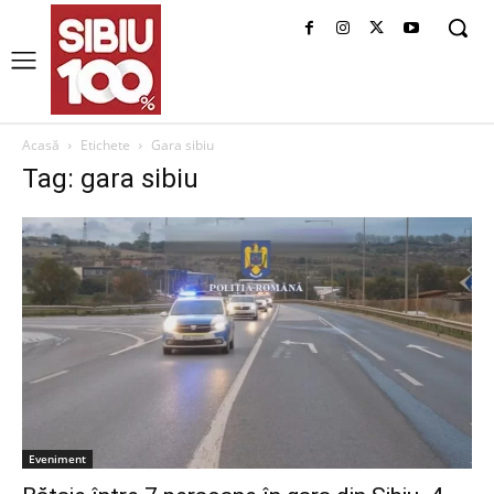
Acasă
Etichete
Gara sibiu
Tag: gara sibiu
Eveniment