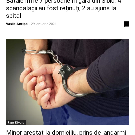
Bătaie între 7 persoane în gara din Sibiu. 4
scandalagii au fost reținuți, 2 au ajuns la
spital
Vasile Antipa
-
29 ianuarie 2024
0
Fapt Divers
Minor arestat la domiciliu, prins de jandarmi