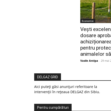
Economie
Vești excelen
dosare aprob
achiziționarea
pentru protec
animalelor să
Vasile Antipa
-
29 mai 
DELGAZ GRID
Aici puteți găsi anunțuri referitoare la
intervenții în rețeaua DELGAZ din Sibiu.
Pentru cumpărături