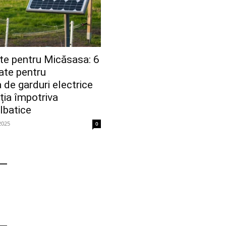
te pentru Micăsasa: 6
ate pentru
 de garduri electrice
ția împotriva
lbatice
2025
0