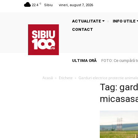
C
22.4
Sibiu
vineri, august 7, 2026
ACTUALITATE
INFO UTILE
CONTACT
ULTIMA ORĂ
FOTO: Ce cumpără tu
Acasă
Etichete
Garduri electrice protectie animal
Tag: gard
micasas