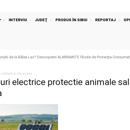
INTERVIU
JUDEŢ
PRODUS ÎN SIBIU
REPORTAJ
OPI
riștii de la Bâlea Lac? Descoperiri ALARMANTE făcute de Protecția Consumato
e salbatice micasasa
uri electrice protectie animale sa
a