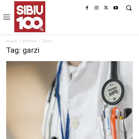
Acasă
Etichete
Garzi
Tag: garzi