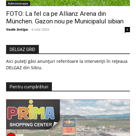
Administrație
FOTO: La fel ca pe Allianz Arena din
München. Gazon nou pe Municipalul sibian
Vasile Antipa
-
4 iulie 2024
0
DELGAZ GRID
Aici puteți găsi anunțuri referitoare la intervenții în rețeaua
DELGAZ din Sibiu.
Pentru cumpărături