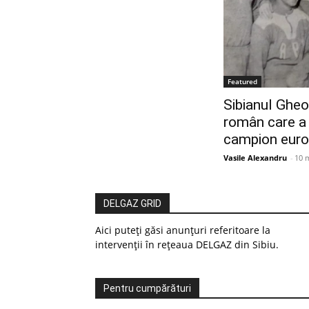
Featured
Sibianul Gheo
român care a 
campion euro
Vasile Alexandru
-
10 
DELGAZ GRID
Aici puteți găsi anunțuri referitoare la
intervenții în rețeaua DELGAZ din Sibiu.
Pentru cumpărături