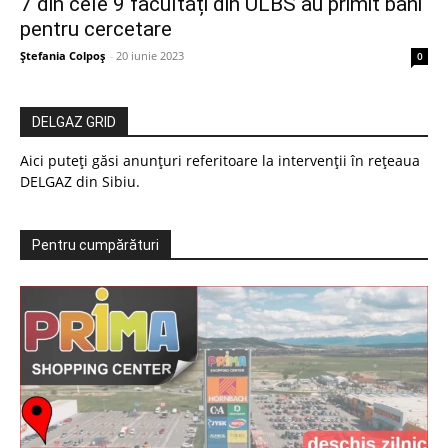
7 din cele 9 facultăți din ULBS au primit bani
pentru cercetare
Ștefania Colpoș
-
20 iunie 2023
0
DELGAZ GRID
Aici puteți găsi anunțuri referitoare la intervenții în rețeaua
DELGAZ din Sibiu.
Pentru cumpărături