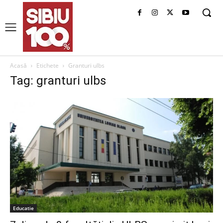
Acasă
Etichete
Granturi ulbs
Tag: granturi ulbs
Educatie