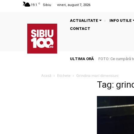
C
19.1
Sibiu
vineri, august 7, 2026
ACTUALITATE
INFO UTILE
CONTACT
ULTIMA ORĂ
FOTO: Ce cumpără tu
Acasă
Etichete
Grindina mari dimensiuni
Tag: grin