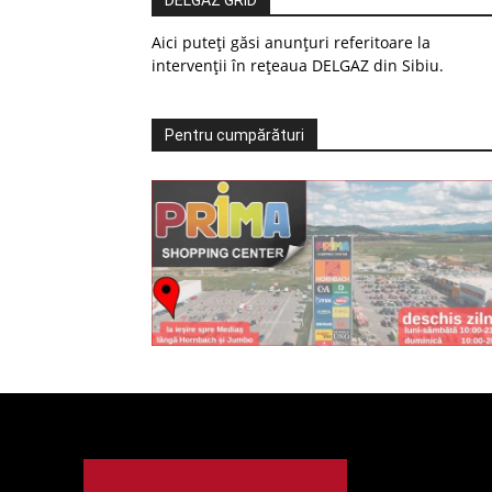
DELGAZ GRID
Aici puteți găsi anunțuri referitoare la
intervenții în rețeaua DELGAZ din Sibiu.
Pentru cumpărături