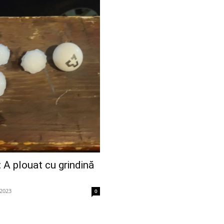
A plouat cu grindină
u
 2023
0