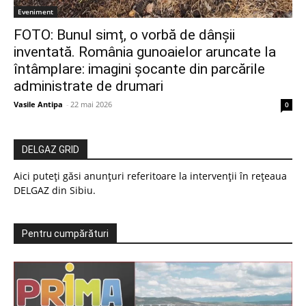
Eveniment
FOTO: Bunul simț, o vorbă de dânșii
inventată. România gunoaielor aruncate la
întâmplare: imagini șocante din parcările
administrate de drumari
Vasile Antipa
-
22 mai 2026
0
DELGAZ GRID
Aici puteți găsi anunțuri referitoare la intervenții în rețeaua
DELGAZ din Sibiu.
Pentru cumpărături