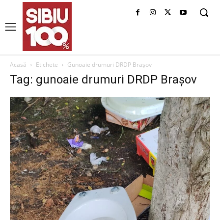
Acasă
Etichete
Gunoaie drumuri DRDP Brașov
Tag: gunoaie drumuri DRDP Brașov