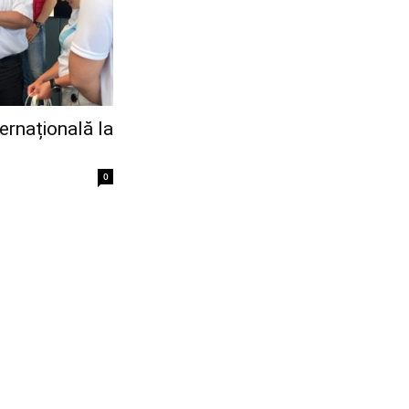
ernațională la
0