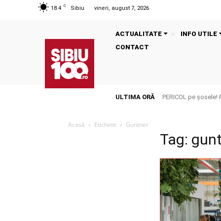
C
18.4
Sibiu
vineri, august 7, 2026
ACTUALITATE
INFO UTILE
CONTACT
ULTIMA ORĂ
PERICOL pe șosele! 
Acasă
Etichete
Guntner
Tag: gun