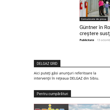
Comunicate de presa
Güntner în Ro
creștere sus
Publicitate
-
13 octomb
DELGAZ GRID
Aici puteți găsi anunțuri referitoare la
intervenții în rețeaua DELGAZ din Sibiu.
Pentru cumpărături