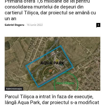
Primăria oferă 1,6 milioane de lei pentru
consolidarea muntelui de deșeuri din
cartierul Tilișca, dar proiectul se amână cu
un an
Gabriel Dogaru
-
16 iunie 2022
0
Administrație
Parcul Tilișca a intrat în faza de execuție,
lângă Aqua Park, dar proiectul s-a modificat