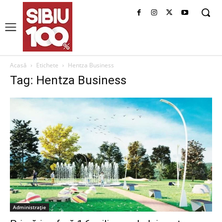
Acasă
Etichete
Hentza Business
Tag: Hentza Business
Administrație