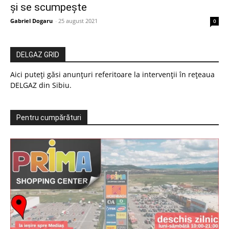
și se scumpește
Gabriel Dogaru
-
25 august 2021
0
DELGAZ GRID
Aici puteți găsi anunțuri referitoare la intervenții în rețeaua
DELGAZ din Sibiu.
Pentru cumpărături