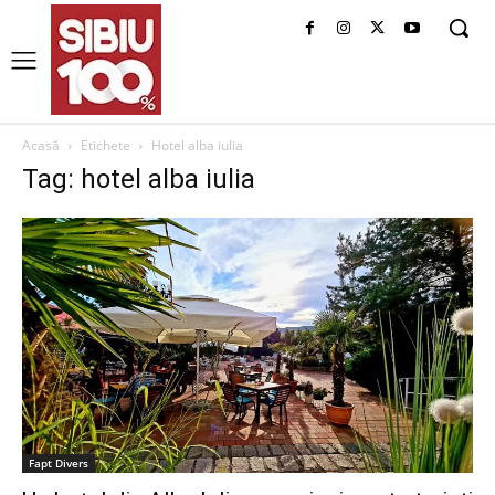
Acasă
Etichete
Hotel alba iulia
Tag: hotel alba iulia
Fapt Divers