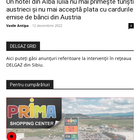
Un hotel din Alba Iulia nu mai primește turiști
austrieci și nu mai acceptă plata cu cardurile
emise de bănci din Austria
Vasile Antipa
-
12 decembrie 2022
0
DELGAZ GRID
Aici puteți găsi anunțuri referitoare la intervenții în rețeaua
DELGAZ din Sibiu.
Pentru cumpărături