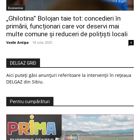
Economie
„Ghilotina” Bolojan taie tot: concedieri în
primării, funcționari care vor deservi mai
multe comune și reduceri de polițiști locali
Vasile Antipa
-
18 iulie 2025
0
DELGAZ GRID
Aici puteți găsi anunțuri referitoare la intervenții în rețeaua
DELGAZ din Sibiu.
Pentru cumpărături