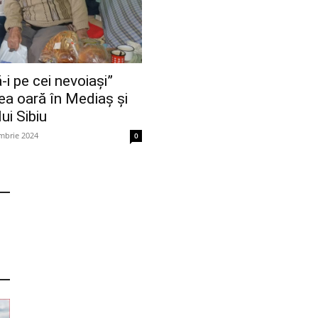
i pe cei nevoiași”
ea oară în Mediaș și
ui Sibiu
mbrie 2024
0