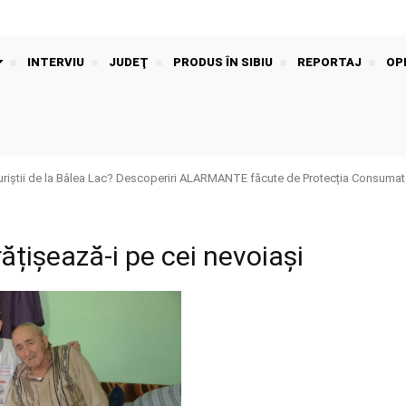
INTERVIU
JUDEŢ
PRODUS ÎN SIBIU
REPORTAJ
OPI
riștii de la Bâlea Lac? Descoperiri ALARMANTE făcute de Protecția Consumato
ățișează-i pe cei nevoiași