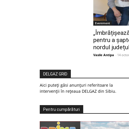
Eveniment
„Îmbrățișează-
pentru a șapt
nordul județul
Vasile Antipa
-
14 octo
DELGAZ GRID
Aici puteți găsi anunțuri referitoare la
intervenții în rețeaua DELGAZ din Sibiu.
Pentru cumpărături