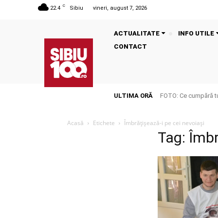
C
22.4
Sibiu
vineri, august 7, 2026
ACTUALITATE
INFO UTILE
CONTACT
ULTIMA ORĂ
FOTO: Ce cumpără tu
Acasă
Etichete
Îmbrățișează-i pe cei nevoiași
Tag: Îmbr