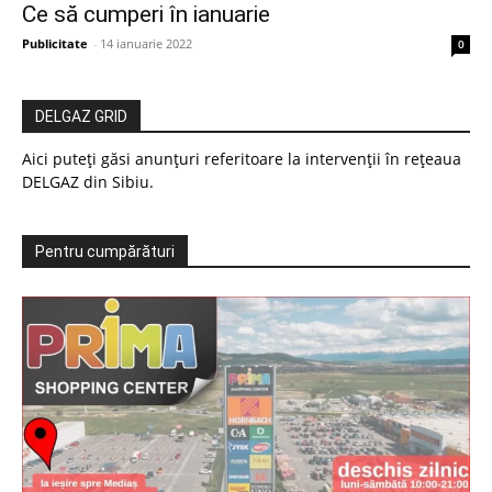
Ce să cumperi în ianuarie
Publicitate
-
14 ianuarie 2022
0
DELGAZ GRID
Aici puteți găsi anunțuri referitoare la intervenții în rețeaua
DELGAZ din Sibiu.
Pentru cumpărături