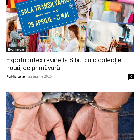
Eveniment
Expotricotex revine la Sibiu cu o colecție
nouă, de primăvară
Publicitate
-
22 aprilie 2026
0