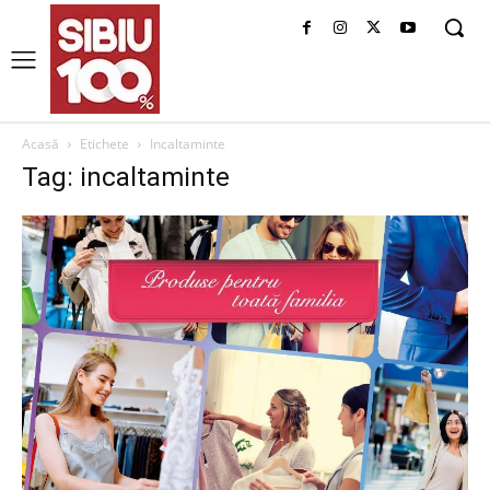
Acasă
Etichete
Incaltaminte
Tag: incaltaminte