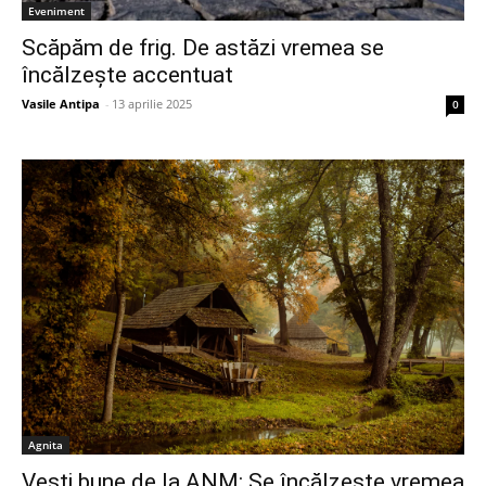
Eveniment
Scăpăm de frig. De astăzi vremea se
încălzește accentuat
Vasile Antipa
-
13 aprilie 2025
0
Agnita
Vești bune de la ANM: Se încălzește vremea