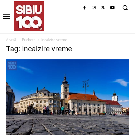
Acasă
Etichete
Incalzire vreme
Tag: incalzire vreme