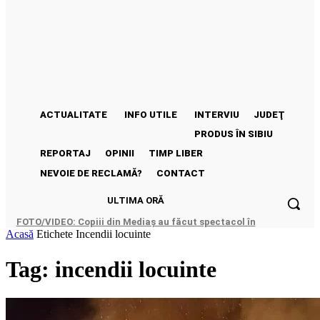
ACTUALITATE
INFO UTILE
INTERVIU
JUDEŢ
PRODUS ÎN SIBIU
REPORTAJ
OPINII
TIMP LIBER
NEVOIE DE RECLAMĂ?
CONTACT
ULTIMA ORĂ
FOTO/VIDEO: Copiii din Mediaș au făcut spectacol în
Acasă
Taiwan. Rezultate excelente la atletism și fotbal
Etichete
Incendii locuinte
Tag: incendii locuinte