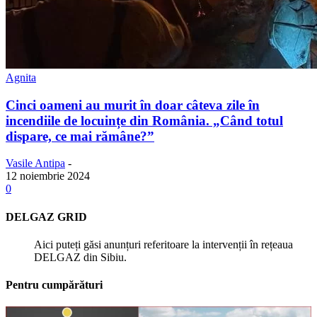
Agnita
Cinci oameni au murit în doar câteva zile în
incendiile de locuințe din România. „Când totul
dispare, ce mai rămâne?”
Vasile Antipa
-
12 noiembrie 2024
0
DELGAZ GRID
Aici puteți găsi anunțuri referitoare la intervenții în rețeaua
DELGAZ din Sibiu.
Pentru cumpărături