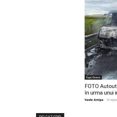
Fapt Divers
FOTO Autoutil
în urma unui 
Vasile Antipa
-
16 sept