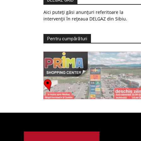
DELGAZ GRID
Aici puteți găsi anunțuri referitoare la
intervenții în rețeaua DELGAZ din Sibiu.
Pentru cumpărături