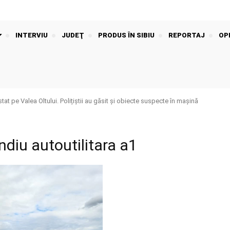
INTERVIU
JUDEŢ
PRODUS ÎN SIBIU
REPORTAJ
OPI
t pe Valea Oltului. Polițiștii au găsit și obiecte suspecte în mașină
ndiu autoutilitara a1