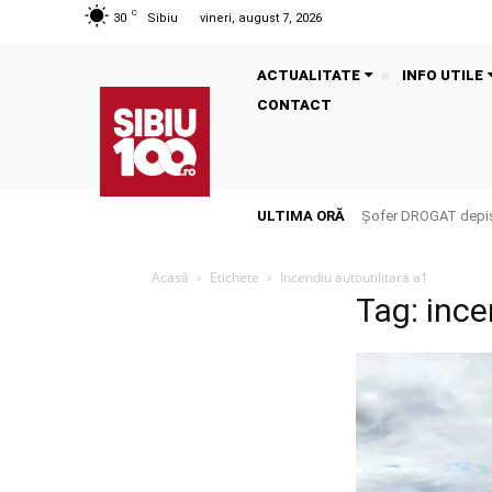
C
30
Sibiu
vineri, august 7, 2026
ACTUALITATE
INFO UTILE
CONTACT
ULTIMA ORĂ
Șofer DROGAT depista
Acasă
Etichete
Incendiu autoutilitara a1
Tag: ince