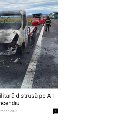
itară distrusă pe A1
incendiu
embrie 2022
0