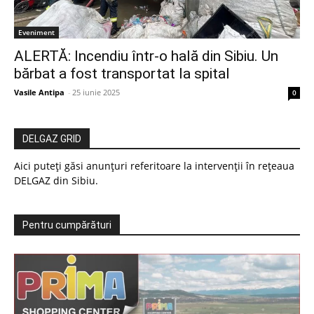
Eveniment
ALERTĂ: Incendiu într-o hală din Sibiu. Un
bărbat a fost transportat la spital
Vasile Antipa
-
25 iunie 2025
0
DELGAZ GRID
Aici puteți găsi anunțuri referitoare la intervenții în rețeaua
DELGAZ din Sibiu.
Pentru cumpărături