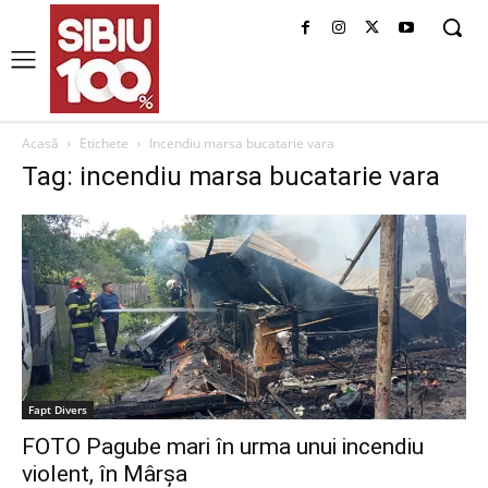
Acasă
Etichete
Incendiu marsa bucatarie vara
Tag: incendiu marsa bucatarie vara
Fapt Divers
FOTO Pagube mari în urma unui incendiu
violent, în Mârşa