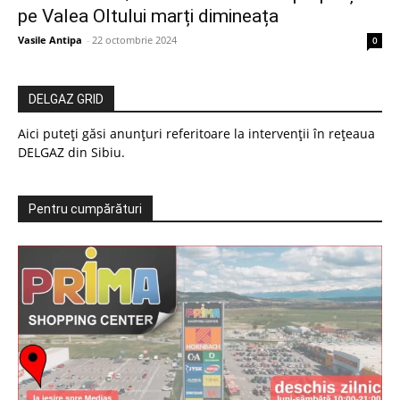
pe Valea Oltului marți dimineața
Vasile Antipa
-
22 octombrie 2024
0
DELGAZ GRID
Aici puteți găsi anunțuri referitoare la intervenții în rețeaua
DELGAZ din Sibiu.
Pentru cumpărături