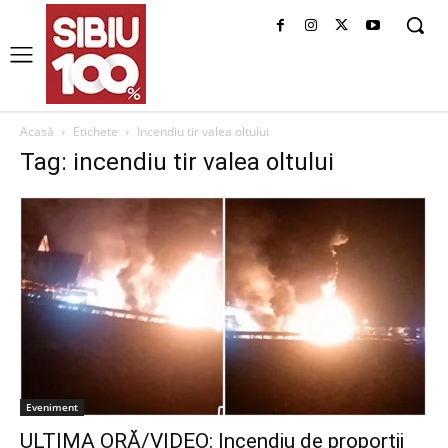
Acasă
Etichete
Incendiu tir valea oltului
Tag: incendiu tir valea oltului
Eveniment
ULTIMA ORĂ/VIDEO: Incendiu de proporții