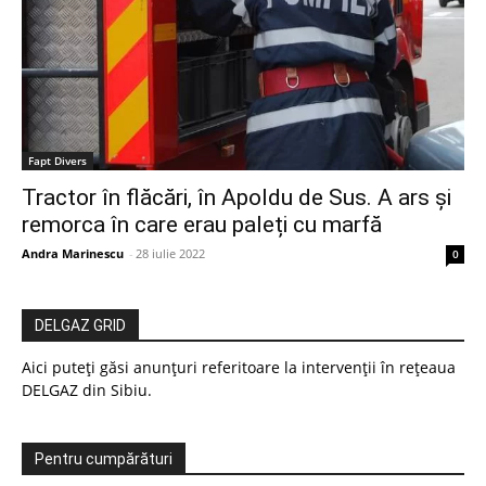
Fapt Divers
Tractor în flăcări, în Apoldu de Sus. A ars și
remorca în care erau paleți cu marfă
Andra Marinescu
-
28 iulie 2022
0
DELGAZ GRID
Aici puteți găsi anunțuri referitoare la intervenții în rețeaua
DELGAZ din Sibiu.
Pentru cumpărături