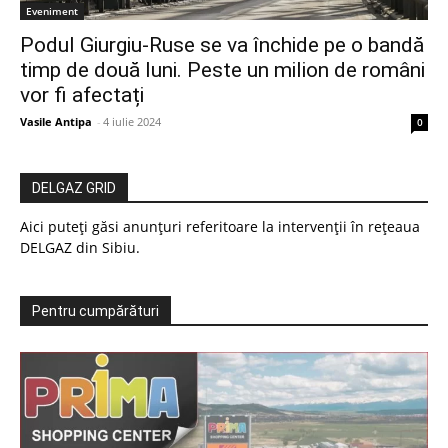
Eveniment
Podul Giurgiu-Ruse se va închide pe o bandă
timp de două luni. Peste un milion de români
vor fi afectați
Vasile Antipa
-
4 iulie 2024
0
DELGAZ GRID
Aici puteți găsi anunțuri referitoare la intervenții în rețeaua
DELGAZ din Sibiu.
Pentru cumpărături