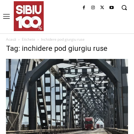
Acasă
Etichete
Inchidere pod giurgiu ruse
Tag: inchidere pod giurgiu ruse