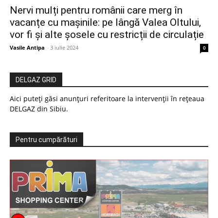
Nervi mulți pentru românii care merg în
vacanțe cu mașinile: pe lângă Valea Oltului,
vor fi și alte șosele cu restricții de circulație
Vasile Antipa
-
3 iulie 2024
0
DELGAZ GRID
Aici puteți găsi anunțuri referitoare la intervenții în rețeaua
DELGAZ din Sibiu.
Pentru cumpărături