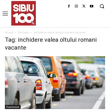
Acasă
Etichete
Inchidere valea oltului romani vacante
Tag: inchidere valea oltului romani
vacante
Eveniment