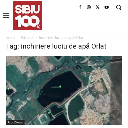
Acasă
Etichete
Inchiriere luciu de apă Orlat
Tag: inchiriere luciu de apă Orlat
Fapt Divers