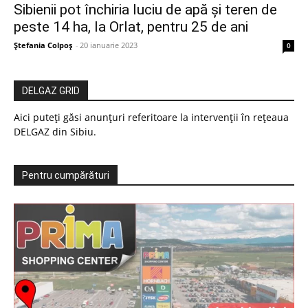
Sibienii pot închiria luciu de apă și teren de
peste 14 ha, la Orlat, pentru 25 de ani
Ștefania Colpoș
-
20 ianuarie 2023
0
DELGAZ GRID
Aici puteți găsi anunțuri referitoare la intervenții în rețeaua
DELGAZ din Sibiu.
Pentru cumpărături